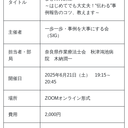
タイトル
～はじめてでも大丈夫！“伝わる”事
例報告のコツ、教えます～
一歩一歩・事例を大事にする会
主催者
（SIG）
担当者・部
奈良県作業療法士会 秋津鴻池病
局
院 木納潤一
2025年6月21日（土） 19:15～
開催日
20:45
場所
ZOOMオンライン形式
費用
2,000円