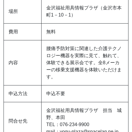
金沢福祉用具情報プラザ（金沢市本
場所
町1－10－1）
費用
無料
腰痛予防対策に関連した介護テクノ
ロジー機器を実際に見て、触れて、
内容
体験できる展示会です。全8メーカ
ーの移乗支援機器を体験いただけま
す。
申込方法
申込不要
金沢福祉用具情報プラザ 担当 城
野、本田
問合せ先
TEL：076‐234‐9900
mail：yogu-plaza@spacelan.ne.jp