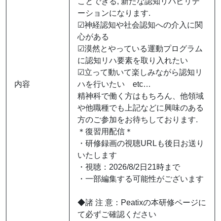
ことできる, 新たな認知リハビリテ
ーションになります.
☑︎神経認知や社会認知への介入に関
心がある
☑︎漠然とやっている運動プログラム
に認知リハ要素を取り入れたい
☑︎立って動いて楽しみながら認知リ
内容
ハを行いたい etc…
精神科で働く方はもちろん、他領域
や他職種でも上記などに興味のある
方のご参加をお待ちしております.
＊復習用配信＊
・研修録画の視聴URLも後日お送り
いたします
・視聴：2026/8/2日21時まで
・一部編集する可能性がございます
◆諸 注 意：Peatixの本研修ページに
て必ずご確認ください