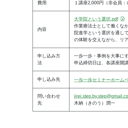
費用
１講座2,000円（非会員：各
大学院という選択.pdf
作業療法士として働くな
内容
院進学という選択を通し
の体験を交えながら、リ
申し込み方
一歩一歩・事例を大事にす
法
申込締切日は、各講座開
申し込み先
一歩一歩セミナーホーム
問い合わせ
jirei.step.by.step@gmail.c
先
木納（きのう）潤一